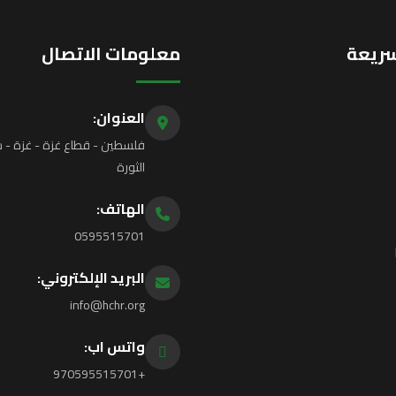
سريعة
معلومات الاتصال
العنوان:
فلسطين - قطاع غزة - غزة - ش
الثورة
الهاتف:
0595515701
البريد الإلكتروني:
info@hchr.org
واتس اب:
+970595515701