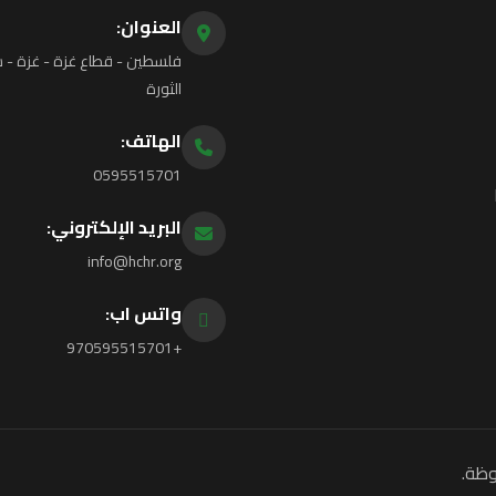
العنوان:
فلسطين - قطاع غزة - غزة - ش
الثورة
الهاتف:
0595515701
البريد الإلكتروني:
info@hchr.org
واتس اب:
+970595515701