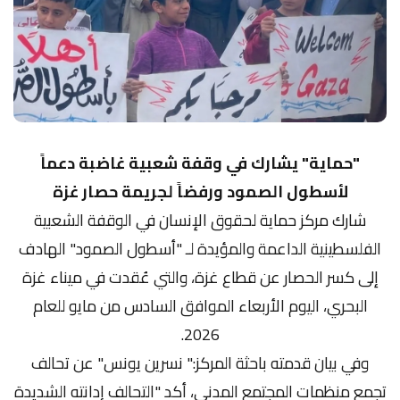
"حماية" يشارك في وقفة شعبية غاضبة دعماً
لأسطول الصمود ورفضاً لجريمة حصار غزة
شارك مركز حماية لحقوق الإنسان في الوقفة الشعبية
الفلسطينية الداعمة والمؤيدة لـ "أسطول الصمود" الهادف
إلى كسر الحصار عن قطاع غزة، والتي عُقدت في ميناء غزة
البحري، اليوم الأربعاء الموافق السادس من مايو للعام
2026.
وفي بيان قدمته باحثة المركز:" نسرين يونس" عن تحالف
تجمع منظمات المجتمع المدني، أكد "التحالف إدانته الشديدة