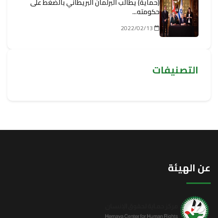
(حماية) يطالب البرلمان البريطاني بالضغط على
حكومته...
2022/02/13
التصنيفات
عن الهيئة