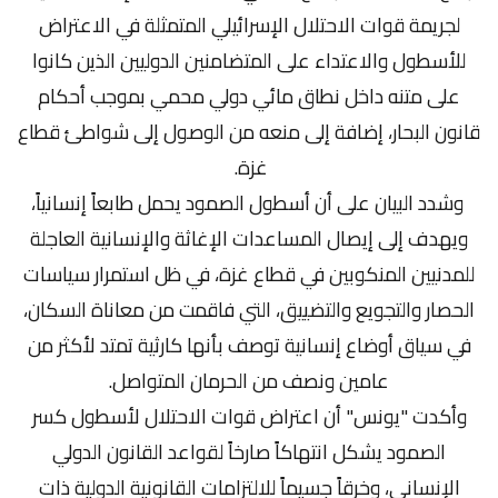
لجريمة قوات الاحتلال الإسرائيلي المتمثلة في الاعتراض
للأسطول والاعتداء على المتضامنين الدوليين الذين كانوا
على متنه داخل نطاق مائي دولي محمي بموجب أحكام
قانون البحار، إضافة إلى منعه من الوصول إلى شواطئ قطاع
غزة.
وشدد البيان على أن أسطول الصمود يحمل طابعاً إنسانياً،
ويهدف إلى إيصال المساعدات الإغاثة والإنسانية العاجلة
للمدنيين المنكوبين في قطاع غزة، في ظل استمرار سياسات
الحصار والتجويع والتضييق، التي فاقمت من معاناة السكان،
في سياق أوضاع إنسانية توصف بأنها كارثية تمتد لأكثر من
عامين ونصف من الحرمان المتواصل.
وأكدت "يونس" أن اعتراض قوات الاحتلال لأسطول كسر
الصمود يشكل انتهاكاً صارخاً لقواعد القانون الدولي
الإنساني، وخرقاً جسيماً للالتزامات القانونية الدولية ذات