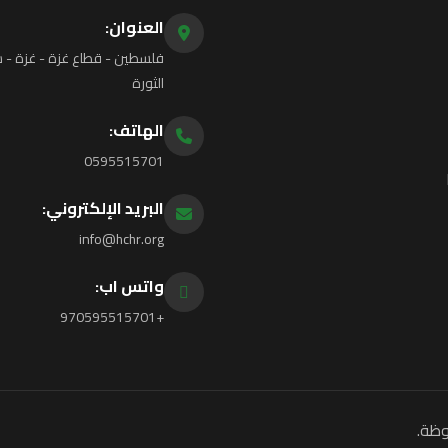
العنوان:
فلسطين - قطاع غزة - غزة - ش
الثورة
الهاتف:
0595515701
البريد الإلكتروني:
info@hchr.org
واتس اب:
+970595515701