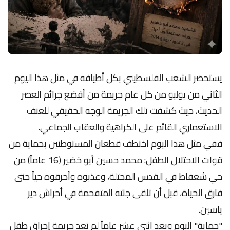
يستحضر الشعب الفلسطيني بكل أطيافه في مثل هذا اليوم
الثاني من يوليو من كل عام جريمة من أفضع جرائم العصر
الحديث، حيث كشفت تلك الجريمة الوجه الحقيقي للعنف
الاستعماري القائم على الكراهية والعقاب الجماعي.
ففي مثل هذا اليوم اختطف قطعان المستوطنين بحماية من
قوات الاحتلال الطفل: محمد حسين أبو خضير (16 عاماً) من
حي شعفاط في القدس المحتلة، وعذبوه وأحرقوه حياً حتى
فارق الحياة، قبل أن تلقى جثته المتفحمة في أحراش دير
ياسين.
"حماية" اليوم وبعد اثني عشر عاماً لم تعد جريمة إحراق طفل