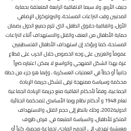
جنيف الأربع، ولا سيما الاتفاقية الرابعة المتعلقة بحماية
المدنيين وقت النزاعات المسلحة، والبروتوكول الإضافي
الأول، واتفاقية حقوق الطفل، التي تلزم جميع الدول بضمان
حماية الأطفال من العنف والقتل والاستهداف أثناء النزاعات
المسلحة، كما ويؤكد إن استهداف الأطفال الفلسطينيين
عموماً والغزيين على وجه الخصوص خلال الحرب على قطاع
غزة بهذا الشكل المنهجي والواسع لا يمكن اعتباره ضرراً
جانبياً أو خطأ في العمليات العسكرية ، وإنما هو جزء من خطة
محكمة وسياسة ممنهجة ترقى لتشكل جريمة الإبادة
الجماعية، وفقاً لأحكام اتفاقية منع جريمة الإبادة الجماعية
لعام 1948 و أحكام نظام روما الأساسي للمحكمة الجنائية
الدولية2002، وذلك بالنظر إلى حجم القتل، والاستهداف
المتكرر للأطفال، والسياسة المتبعة في فرض ظروف
معيشية تهدف إلى التدمير المادي لجماعة محمية، كلياً أو