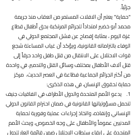
جزئياً.
"حماية" يعتبر أن الافلات المستمر من العقاب منذ جريمة
محمد أبو خضير امتداداً للجرائم المرتكبة بحق أطفال قطاع
غزة اليوم ، بمثابة إفصاح عن فشل المجتمع الدولي في
الوفاء بالتزاماته القانونية، ويؤكد أن غياب المساءلة شجع
قوات الاحتلال على الانتقال من قتل طفل واحد حرقاً إلى
قتل آلاف الأطفال بمختلف وسائل القتل والتدمير، في واحدة
من أكثر الجرائم الجماعية فظاعة في العصر الحديث، مركز
حماية لحقوق الإنسان، في هذه الذكرى:
1. يدعو الأمم المتحدة والدول الأطراف في اتفاقيات جنيف
لتحمل مسؤولياتها القانونية في ضمان احترام القانون الدولي
الإنساني وإنفاذه، واتخاذ إجراءات عملية وفورية لحماية
المدنيين عموماً والأطفال على وجه الخصوص، ويحث الأمم
المتحدة على إبقاء سلطات الاحتلال ضمن قائمة العار للدول