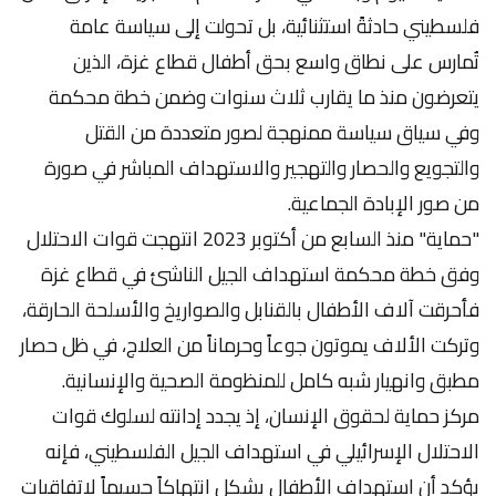
فلسطيني حادثةً استثنائية، بل تحولت إلى سياسة عامة
تُمارس على نطاق واسع بحق أطفال قطاع غزة، الذين
يتعرضون منذ ما يقارب ثلاث سنوات وضمن خطة محكمة
وفي سياق سياسة ممنهجة لصور متعددة من القتل
والتجويع والحصار والتهجير والاستهداف المباشر في صورة
من صور الإبادة الجماعية.
"حماية" منذ السابع من أكتوبر 2023 انتهجت قوات الاحتلال
وفق خطة محكمة استهداف الجيل الناشئ في قطاع غزة
فأحرقت آلاف الأطفال بالقنابل والصواريخ والأسلحة الحارقة،
وتركت الألاف يموتون جوعاً وحرماناً من العلاج، في ظل حصار
مطبق وانهيار شبه كامل للمنظومة الصحية والإنسانية.
مركز حماية لحقوق الإنسان، إذ يجدد إدانته لسلوك قوات
الاحتلال الإسرائيلي في استهداف الجيل الفلسطيني، فإنه
يؤكد أن استهداف الأطفال يشكل انتهاكاً جسيماً لاتفاقيات