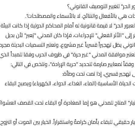
 الحر" لتغيير التوصيف القانوني؟
كات هي بالأفعال والنتائج، لا بالأسماء والمصطلحات".
ر الحر" لا قيمة قانونية له أمام المحاكم الدولية إذا كانت البيئة
إلى "الأثر الفعلي" للإجراءات، فإذا كان المدني "يَعبر" لأن بديل
وني يظل تهجيراً قسرياً غير مشروع، وتعتبر التسميات البديلة مجرد
تبر موافقة المدني "غير حرة" في ظروف الحرب وفقا للمبدأ الذي
فقاً لمعايير صارمة لتحديد "حرية الإرادة"، وتلخص في التالي:
إلى تهجير قسري، إذا تمت تحت وطأة:
لحياة الأساسية (الماء، الغذاء، الدواء، الكهرباء) ويصبح البقاء
ار" المتاح للمدني هو إما المغادرة أو البقاء تحت القصف العشوا
حقيقي للبقاء بأمان كرامةً واستقراراً. الخيار بين الموت أو النزوح