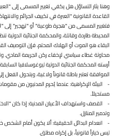
وهنا يثار التساؤل هل يكفي تغيير المسمى إلى "العبور
القاعدة القانونية "العبرة في تكييف الجرائم والانتها
فتغيير المسمى من "هجرة طوعية" أو "تهجير" إلى "العبو
المحيطة طاردة وقاتلة، والمحكمة الجنائية الدولية تنظر 
البقاء هو الموت أو الهلاك المحتم، فإن التوصيف القان
محاولة غطاء سياسي لإخفاء ركن الجريمة المادي. وتع
أرسته المحكمة الجنائية الدولية ليوغوسلافيا السابقة و
الموافقة تعتبر باطلة قانوناً ولاغية، ويتحول الفعل 
- البيئة الإكراهية: عندما يُحرم المدنيون من مقومات ا
مستحيلاً.
- القصف واستهداف الأعيان المدنية: إذا كان "الاختي
وتدمير المنازل.
- انعدام البدائل الحقيقية: ألا يكون أمام الشخص خيار 
ليس خياراً قانونياً، بل إكراه مطلق.