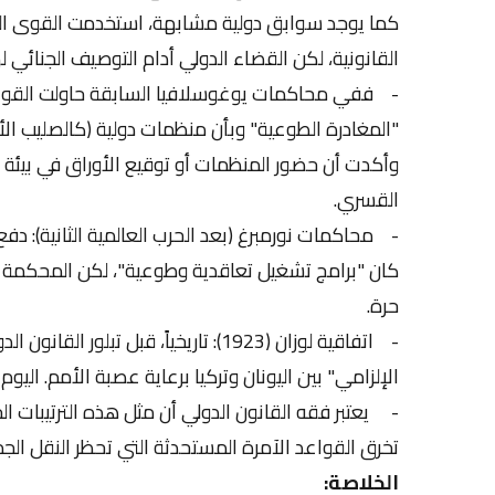
كما يوجد سوابق دولية مشابهة، استخدمت القوى التا
القانونية، لكن القضاء الدولي أدام التوصيف الجنائي له
- ففي محاكمات يوغوسلافيا السابقة حاولت القوات ا
"المغادرة الطوعية" وبأن منظمات دولية (كالصليب الأ
وأكدت أن حضور المنظمات أو توقيع الأوراق في بيئة م
القسري.
- محاكمات نورمبرغ (بعد الحرب العالمية الثانية): دفع 
كان "برامج تشغيل تعاقدية وطوعية"، لكن المحكمة ا
حرة.
- اتفاقية لوزان (1923): تاريخياً، قب
الإلزامي" بين اليونان وتركيا برعاية عصبة الأمم. اليوم
- يعتبر فقه القانون الدولي أن مثل هذه الترتيبات ال
تخرق القواعد الآمرة المستحدثة التي تحظر النقل ال
الخلاصة: