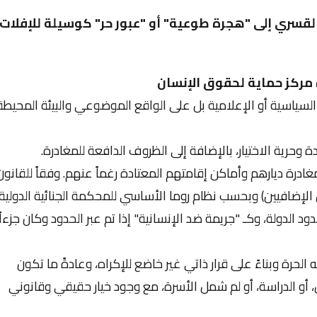
 القسري إلى "هجرة طوعية" أو "عبور حر" كوسيلة للإفلات
مركز حماية لحقوق الإنسان
 السياسية أو الإعلامية بل على الواقع الموضوعي والبيئة المحيطة
وحرية الاختيار، بالإضافة إلى الظروف الدافعة للمغادرة.
غادرة ديارهم وأماكن إقامتهم المعتادة رغماً عنهم. وفقاً للقانون
ن الإضافيين) وبحسب نظام روما الأساسي للمحكمة الجنائية الدولية،
د الدولة، وكـ "جريمة ضد الإنسانية" إذا تم عبر الحدود وكان جزءاً
لحرة وبناءً على قرار ذاتي غير خاضع للإكراه، وعادةً ما تكون
 الدراسة، أو لم شمل الأسرة، مع وجود خيار حقيقي وقانوني