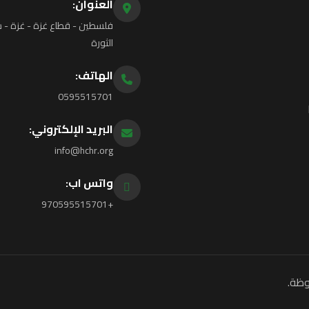
العنوان:
فلسطين - قطاع غزة - غزة - ش
الثورة
الهاتف:
0595515701
البريد الإلكتروني:
info@hchr.org
واتس اب:
+970595515701