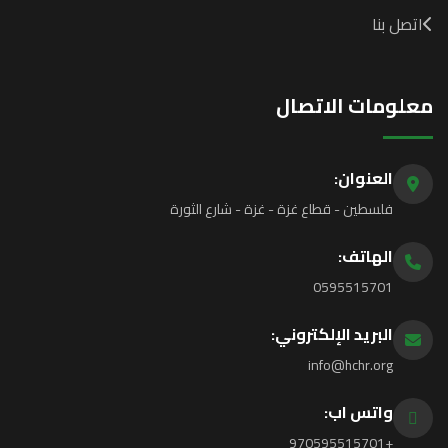
اتصل بنا
معلومات الاتصال
العنوان:
فلسطين - قطاع غزة - غزة - شارع الثورة
الهاتف:
0595515701
البريد الإلكتروني:
info@hchr.org
واتس اب:
+970595515701